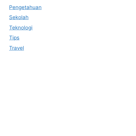
Pengetahuan
Sekolah
Teknologi
Tips
Travel
Anoboy
MerahPutih88
Situs Slot Online Terpercaya
MerahPutih88
Anichin
Motorbalap.id
Okekios