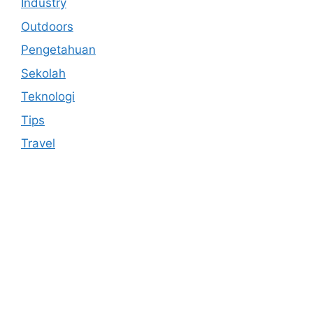
Industry
Outdoors
Pengetahuan
Sekolah
Teknologi
Tips
Travel
Anoboy
MerahPutih88
Situs Slot Online Terpercaya
MerahPutih88
Anichin
Motorbalap.id