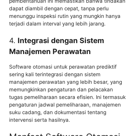
pemberitahuan ini memastikan bahwa tindakan
dapat diambil dengan cepat, tanpa perlu
menunggu inspeksi rutin yang mungkin hanya
terjadi dalam interval yang lebih jarang.
4.
Integrasi dengan Sistem
Manajemen Perawatan
Software otomasi untuk perawatan prediktif
sering kali terintegrasi dengan sistem
manajemen perawatan yang lebih besar, yang
memungkinkan pengaturan dan pelacakan
tugas pemeliharaan secara efisien. Ini termasuk
pengaturan jadwal pemeliharaan, manajemen
suku cadang, dan dokumentasi tentang
intervensi serta hasilnya.