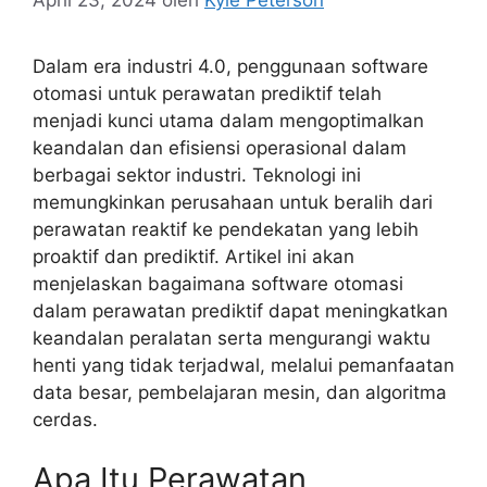
Dalam era industri 4.0, penggunaan software
otomasi untuk perawatan prediktif telah
menjadi kunci utama dalam mengoptimalkan
keandalan dan efisiensi operasional dalam
berbagai sektor industri. Teknologi ini
memungkinkan perusahaan untuk beralih dari
perawatan reaktif ke pendekatan yang lebih
proaktif dan prediktif. Artikel ini akan
menjelaskan bagaimana software otomasi
dalam perawatan prediktif dapat meningkatkan
keandalan peralatan serta mengurangi waktu
henti yang tidak terjadwal, melalui pemanfaatan
data besar, pembelajaran mesin, dan algoritma
cerdas.
Apa Itu Perawatan