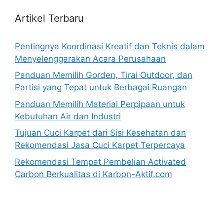
Artikel Terbaru
Pentingnya Koordinasi Kreatif dan Teknis dalam
Menyelenggarakan Acara Perusahaan
Panduan Memilih Gorden, Tirai Outdoor, dan
Partisi yang Tepat untuk Berbagai Ruangan
Panduan Memilih Material Perpipaan untuk
Kebutuhan Air dan Industri
Tujuan Cuci Karpet dari Sisi Kesehatan dan
Rekomendasi Jasa Cuci Karpet Terpercaya
Rekomendasi Tempat Pembelian Activated
Carbon Berkualitas di Karbon-Aktif.com