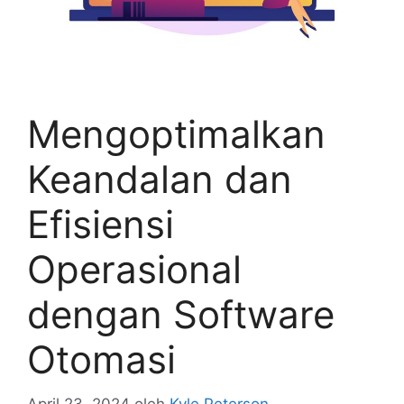
Mengoptimalkan
Keandalan dan
Efisiensi
Operasional
dengan Software
Otomasi
April 23, 2024
oleh
Kyle Peterson