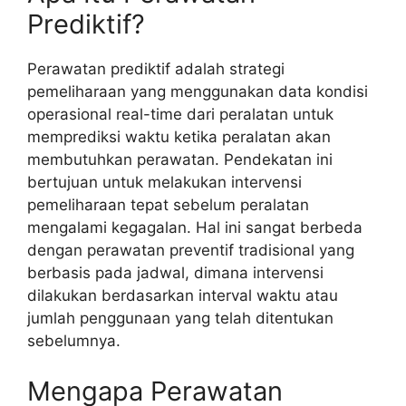
Prediktif?
Perawatan prediktif adalah strategi
pemeliharaan yang menggunakan data kondisi
operasional real-time dari peralatan untuk
memprediksi waktu ketika peralatan akan
membutuhkan perawatan. Pendekatan ini
bertujuan untuk melakukan intervensi
pemeliharaan tepat sebelum peralatan
mengalami kegagalan. Hal ini sangat berbeda
dengan perawatan preventif tradisional yang
berbasis pada jadwal, dimana intervensi
dilakukan berdasarkan interval waktu atau
jumlah penggunaan yang telah ditentukan
sebelumnya.
Mengapa Perawatan